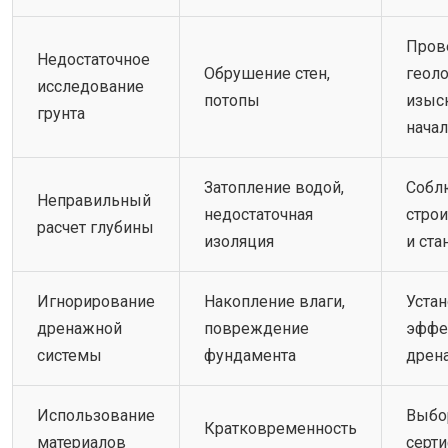
Пров
Недостаточное
Обрушение стен,
геол
исследование
потопы
изыс
грунта
начал
Затопление водой,
Собл
Неправильный
недостаточная
стро
расчет глубины
изоляция
и ста
Игнорирование
Накопление влаги,
Уста
дренажной
повреждение
эффе
системы
фундамента
дрен
Использование
Выбо
Кратковременность
материалов
серт