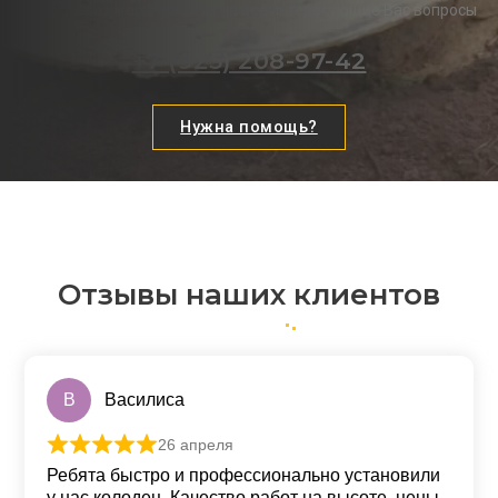
Наши менеджеры ответят на все интересующие Вас вопросы
+7 (925) 208-97-42
Нужна помощь?
Отзывы наших клиентов
В
Василиса
26 апреля
Оценка
5
из 5
Ребята быстро и профессионально установили
у нас колодец. Качество работ на высоте, цены